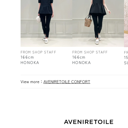
FROM SHOP STAFF
FROM SHOP STAFF
F
166cm
166cm
1
HONOKA
HONOKA
S
View more：
AVENIRETOILE CONFORT