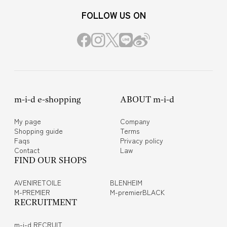
FOLLOW US ON
m-i-d e-shopping
ABOUT m-i-d
My page
Company
Shopping guide
Terms
Faqs
Privacy policy
Contact
Law
FIND OUR SHOPS
AVENIRETOILE
BLENHEIM
M-PREMIER
M-premierBLACK
RECRUITMENT
m-i-d RECRUIT