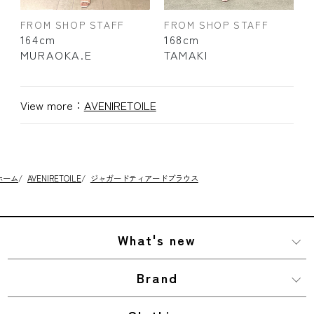
FROM SHOP STAFF
FROM SHOP STAFF
164cm
168cm
MURAOKA.E
TAMAKI
View more：
AVENIRETOILE
ホーム
/
AVENIRETOILE
/
ジャガードティアードブラウス
What's new
Brand