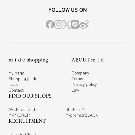
FOLLOW US ON
m-i-d e-shopping
ABOUT m-i-d
My page
Company
Shopping guide
Terms
Faqs
Privacy policy
Contact
Law
FIND OUR SHOPS
AVENIRETOILE
BLENHEIM
M-PREMIER
M-premierBLACK
RECRUITMENT
m-i-d RECRUIT