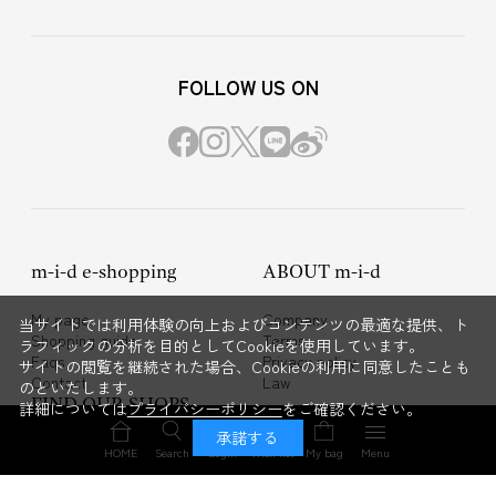
FOLLOW US ON
m-i-d e-shopping
ABOUT m-i-d
My page
Company
当サイトでは利用体験の向上およびコンテンツの最適な提供、ト
Shopping guide
Terms
ラフィックの分析を目的としてCookieを使用しています。
Faqs
Privacy policy
サイトの閲覧を継続された場合、Cookieの利用に同意したことも
Contact
Law
のといたします。
FIND OUR SHOPS
詳細については
プライバシーポリシー
をご確認ください。
承諾する
AVENIRETOILE
BLENHEIM
HOME
Search
Login
Wish list
My bag
Menu
M-PREMIER
M-premierBLACK