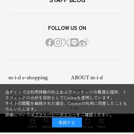
FOLLOW US ON
m-i-d e-shopping
ABOUT m-i-d
My page
Company
当サイトでは利用体験の向上およびコンテンツの最適な提供、ト
Shopping guide
Terms
ラフィックの分析を目的としてCookieを使用しています。
Faqs
Privacy policy
サイトの閲覧を継続された場合、Cookieの利用に同意したことも
Contact
Law
のといたします。
FIND OUR SHOPS
詳細については
プライバシーポリシー
をご確認ください。
承諾する
AVENIRETOILE
BLENHEIM
HOME
Search
Login
Wish list
My bag
Menu
M-PREMIER
M-premierBLACK