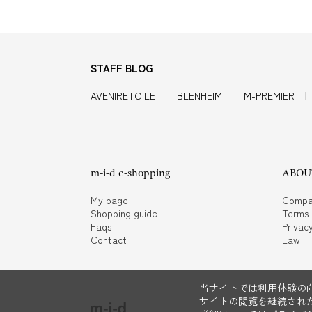
STAFF BLOG
AVENIRETOILE
BLENHEIM
M-PREMIER
m-i-d e-shopping
ABOUT
My page
Compa
Shopping guide
Terms
Faqs
Privacy
Contact
Law
当サイトでは利用体験の向
サイトの閲覧を継続された