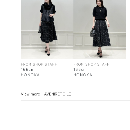
FROM SHOP STAFF
FROM SHOP STAFF
166cm
166cm
HONOKA
HONOKA
View more：
AVENIRETOILE