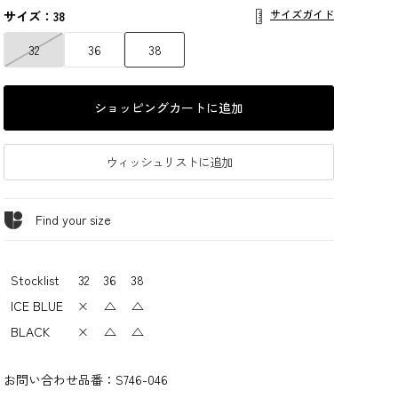
サイズガイド
サイズ：38
32
36
38
ショッピングカートに追加
ウィッシュリストに追加
Find your size
Stocklist
32
36
38
ICE BLUE
×
△
△
BLACK
×
△
△
お問い合わせ品番：
S746-046