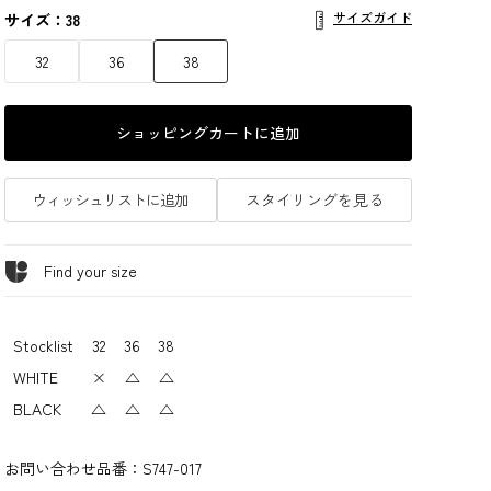
サイズガイド
サイズ：38
32
36
38
ショッピングカートに追加
ウィッシュリストに追加
スタイリングを見る
Find your size
Stocklist
32
36
38
WHITE
×
△
△
BLACK
△
△
△
お問い合わせ品番：
S747-017