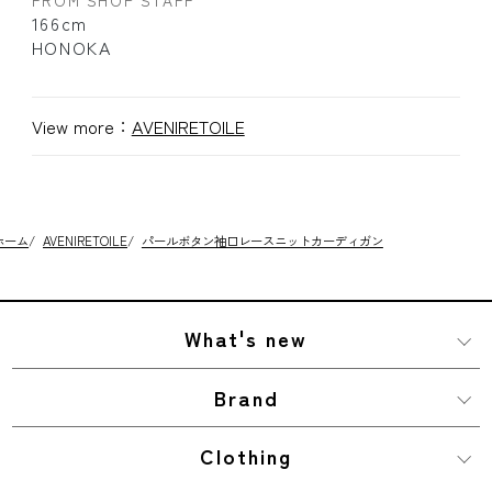
FROM SHOP STAFF
166cm
HONOKA
View more：
AVENIRETOILE
ホーム
/
AVENIRETOILE
/
パールボタン袖口レースニットカーディガン
What's new
Brand
Clothing