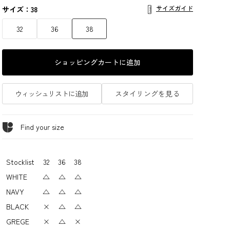
サイズガイド
サイズ：38
32
36
38
ショッピングカートに追加
ウィッシュリストに追加
スタイリングを見る
Find your size
Stocklist
32
36
38
WHITE
△
△
△
NAVY
△
△
△
BLACK
×
△
△
GREGE
×
△
×