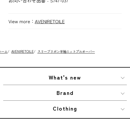
お問い合わせ品番：
S747-037
View more：
AVENIRETOILE
ホーム
/
AVENIRETOILE
/
スリーブリボン半袖ニットプルオーバー
What's new
Brand
Clothing