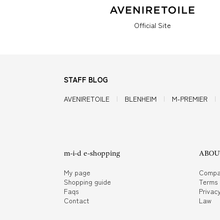
Official Site
STAFF BLOG
AVENIRETOILE
BLENHEIM
M-PREMIER
m-i-d e-shopping
ABOUT
My page
Compa
Shopping guide
Terms
Faqs
Privacy
Contact
Law