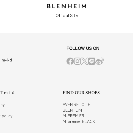
Official Site
FOLLOW US ON
m-i-d
 m-i-d
FIND OUR SHOPS
ny
AVENIRETOILE
BLENHEIM
 policy
M-PREMIER
M-premierBLACK