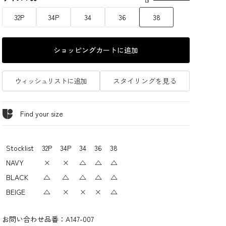
32P
34P
34
36
38
ショッピングカートに追加
ウィッシュリストに追加
スタイリングを見る
Find your size
Stocklist
32P
34P
34
36
38
NAVY
×
×
△
△
△
BLACK
△
△
△
△
△
BEIGE
△
×
×
×
△
お問い合わせ品番：
A147-007