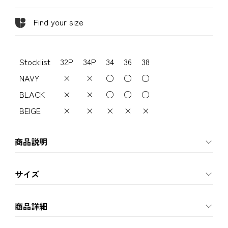
Find your size
Stocklist
32P
34P
34
36
38
NAVY
×
×
○
○
○
BLACK
×
×
○
○
○
BEIGE
×
×
×
×
×
商品説明
サイズ
商品詳細