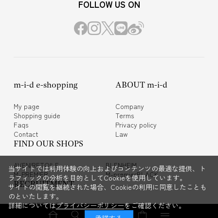
FOLLOW US ON
m-i-d e-shopping
ABOUT m-i-d
My page
Company
Shopping guide
Terms
Faqs
Privacy policy
Contact
Law
FIND OUR SHOPS
AVENIRETOILE
BLENHEIM
当サイトでは利用体験の向上およびコンテンツの最適な提供、ト
M-PREMIER
M-premierBLACK
ラフィックの分析を目的としてCookieを使用しています。
RECRUITMENT
サイトの閲覧を継続された場合、Cookieの利用に同意したことも
のといたします。
m-i-d RECRUIT
詳細については
プライバシーポリシー
をご確認ください。