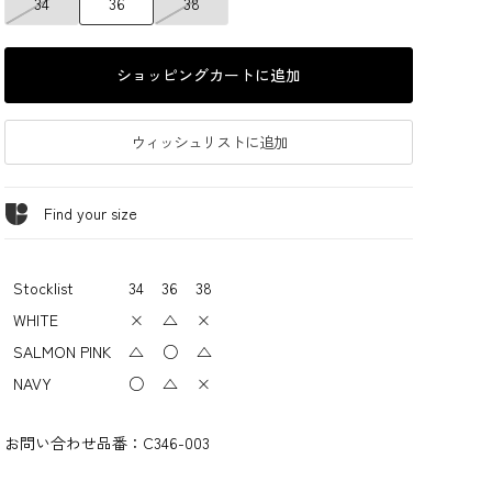
34
36
38
ショッピングカートに追加
ウィッシュリストに追加
Find your size
Stocklist
34
36
38
WHITE
×
△
×
SALMON PINK
△
○
△
NAVY
○
△
×
お問い合わせ品番：
C346-003