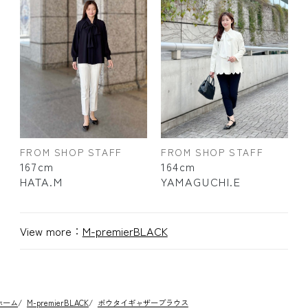
FROM SHOP STAFF
FROM SHOP STAFF
167cm
164cm
HATA.M
YAMAGUCHI.E
View more：
M-premierBLACK
ホーム
/
M-premierBLACK
/
ボウタイギャザーブラウス