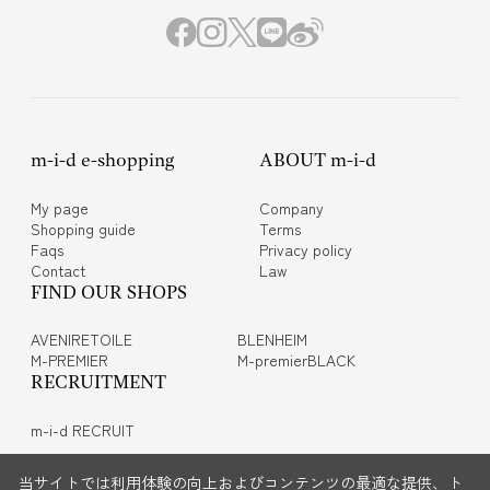
m-i-d e-shopping
ABOUT m-i-d
My page
Company
Shopping guide
Terms
Faqs
Privacy policy
Contact
Law
FIND OUR SHOPS
AVENIRETOILE
BLENHEIM
M-PREMIER
M-premierBLACK
RECRUITMENT
m-i-d RECRUIT
当サイトでは利用体験の向上およびコンテンツの最適な提供、ト