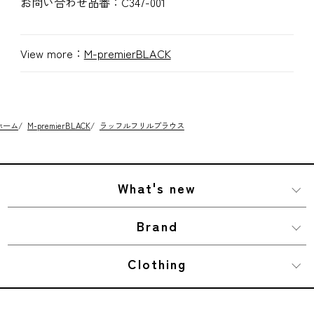
お問い合わせ品番：
C347-001
View more：
M-premierBLACK
ホーム
/
M-premierBLACK
/
ラッフルフリルブラウス
What's new
Brand
Clothing