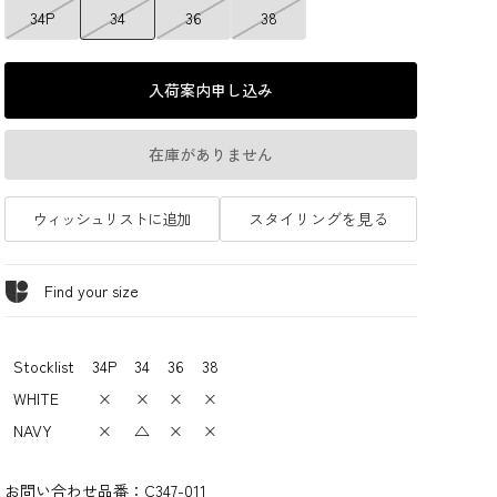
34P
34
36
38
入荷案内申し込み
在庫がありません
ウィッシュリストに追加
スタイリングを見る
Find your size
Stocklist
34P
34
36
38
WHITE
×
×
×
×
NAVY
×
△
×
×
お問い合わせ品番：
C347-011