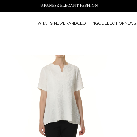
JAPANESE ELEGANT FASHION
WHAT'S NEW
BRAND
CLOTHING
COLLECTION
NEWS