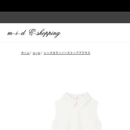
ホーム
/
m,i,d,
/
レースカラーノースリーブブラウス