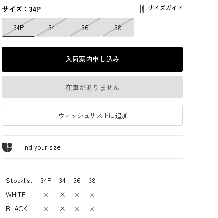
サイズガイド
サイズ：34P
34P
34
36
38
入荷案内申し込み
在庫がありません
ウィッシュリストに追加
Find your size
Stocklist
34P
34
36
38
WHITE
×
×
×
×
BLACK
×
×
×
×