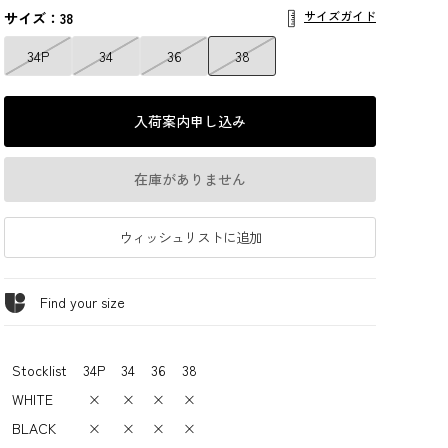
サイズガイド
サイズ：38
34P
34
36
38
入荷案内申し込み
在庫がありません
ウィッシュリストに追加
Find your size
Stocklist
34P
34
36
38
WHITE
×
×
×
×
BLACK
×
×
×
×