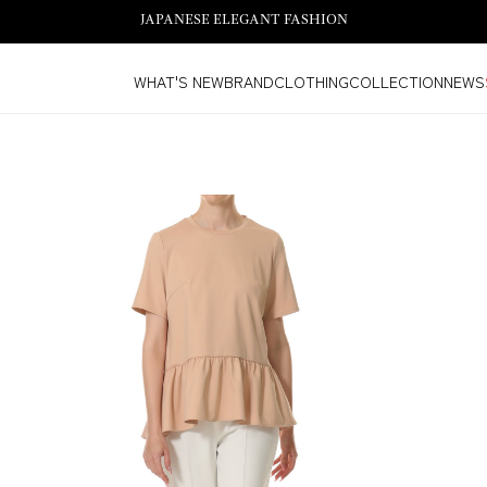
JAPANESE ELEGANT FASHION
WHAT'S NEW
BRAND
CLOTHING
COLLECTION
NEWS