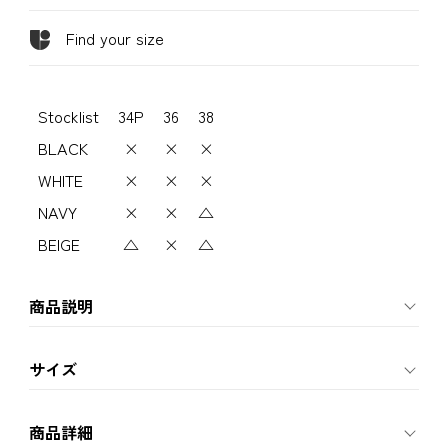
Find your size
Stocklist
34P
36
38
BLACK
×
×
×
WHITE
×
×
×
NAVY
×
×
△
BEIGE
△
×
△
商品説明
サイズ
商品詳細